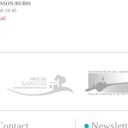
OISSON-RUBIS
50 19 05
ail
Contact
Newslett